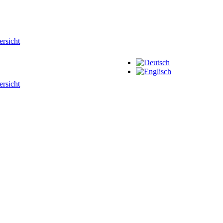
+49 4107 330061
rsicht
er für Ela
rsicht
.
kmischungen, Granulate
ate