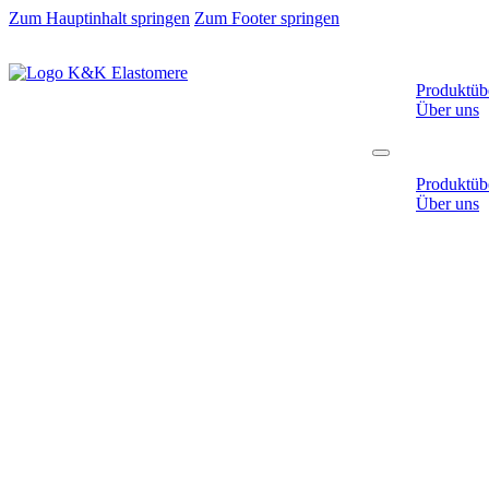
Zum Hauptinhalt springen
Zum Footer springen
Produktübe
Ihr Partn
Über uns
Produktübe
Über uns
Lösungen
Hochwertige Kautschu
Spezial-Gummiregener